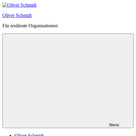
Zum
Inhalt
Oliver Schmidt
springen
Für resiliente Organisationen
Menü
Oliver Schmidt