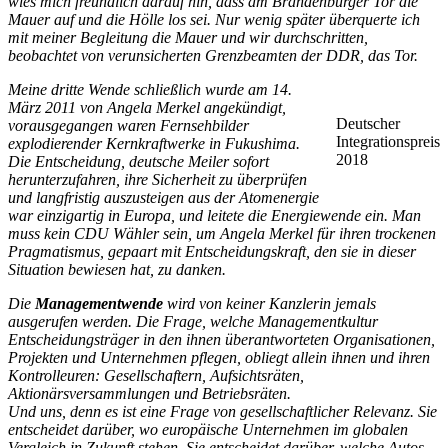
wies mich freundlich darauf hin, dass am Brandenburger Tor die
Mauer auf und die Hölle los sei. Nur wenig später überquerte ich
mit meiner Begleitung die Mauer und wir durchschritten,
beobachtet von verunsicherten Grenzbeamten der DDR, das Tor.
Meine dritte Wende schließlich wurde am 14.
März 2011 von Angela Merkel angekündigt,
Deutscher
vorausgegangen waren Fernsehbilder
Integrationspreis
explodierender Kernkraftwerke in Fukushima.
2018
Die Entscheidung, deutsche Meiler sofort
herunterzufahren, ihre Sicherheit zu überprüfen
und langfristig auszusteigen aus der Atomenergie
war einzigartig in Europa, und leitete die Energiewende ein. Man
muss kein CDU Wähler sein, um Angela Merkel für ihren trockenen
Pragmatismus, gepaart mit Entscheidungskraft, den sie in dieser
Situation bewiesen hat, zu danken.
Die
Managementwende
wird von keiner Kanzlerin jemals
ausgerufen werden. Die Frage, welche Managementkultur
Entscheidungsträger in den ihnen überantworteten Organisationen,
Projekten und Unternehmen pflegen, obliegt allein ihnen und ihren
Kontrolleuren: Gesellschaftern, Aufsichtsräten,
Aktionärsversammlungen und Betriebsräten.
Und uns, denn es ist eine Frage von gesellschaftlicher Relevanz. Sie
entscheidet darüber, wo europäische Unternehmen im globalen
Vergleich in Zukunft stehen. Sie entscheidet darüber, welche Autos