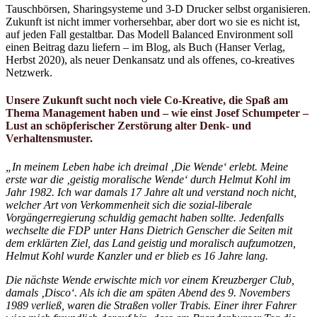
Tauschbörsen, Sharingsysteme und 3-D Drucker selbst organisieren.
Zukunft ist nicht immer vorhersehbar, aber dort wo sie es nicht ist,
auf jeden Fall gestaltbar. Das Modell Balanced Environment soll
einen Beitrag dazu liefern – im Blog, als Buch (Hanser Verlag,
Herbst 2020), als neuer Denkansatz und als offenes, co-kreatives
Netzwerk.
Unsere Zukunft sucht noch viele Co-Kreative, die Spaß am
Thema Management haben und – wie einst Josef Schumpeter –
Lust an schöpferischer Zerstörung alter Denk- und
Verhaltensmuster.
„In meinem Leben habe ich dreimal ‚Die Wende‘ erlebt. Meine
erste war die ‚geistig moralische Wende‘ durch Helmut Kohl im
Jahr 1982. Ich war damals 17 Jahre alt und verstand noch nicht,
welcher Art von Verkommenheit sich die sozial-liberale
Vorgängerregierung schuldig gemacht haben sollte. Jedenfalls
wechselte die FDP unter Hans Dietrich Genscher die Seiten mit
dem erklärten Ziel, das Land geistig und moralisch aufzumotzen,
Helmut Kohl wurde Kanzler und er blieb es 16 Jahre lang.
Die nächste Wende erwischte mich vor einem Kreuzberger Club,
damals ‚Disco‘. Als ich die am späten Abend des 9. Novembers
1989 verließ, waren die Straßen voller Trabis. Einer ihrer Fahrer