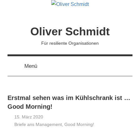
Zum
Inhalt
springen
Oliver Schmidt
Für resiliente Organisationen
Menü
Erstmal sehen was im Kühlschrank ist …
Good Morning!
15. März 2020
Briefe ans Management
Oliver
,
Good Morning!
Schmidt